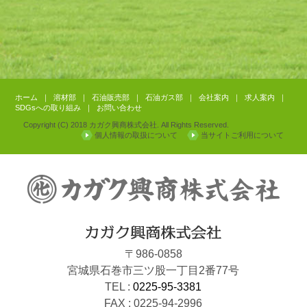
ホーム
｜
溶材部
｜
石油販売部
｜
石油ガス部
｜
会社案内
｜
求人案内
｜
SDGsへの取り組み
｜
お問い合わせ
Copyright (C) 2018 カガク興商株式会社. All Rights Reserved.
個人情報の取扱について
当サイトご利用について
〒986-0858
宮城県石巻市三ツ股一丁目2番77号
TEL :
0225-95-3381
FAX : 0225-94-2996